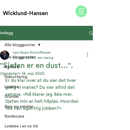
Wicklund-Hansen
Innlegg
Alle bloggposter
Lars Kvam Kristoffersen
Alle bloggposter
29. apr. 2019
2 min lesing
"Sjefen er en dust...".
Karriere
Oppdatert:
14. mai 2020
Rekruttering
Er du klar over at du sier det hver 
Ledelse
gang vi møtes? Du sier alltid det 
samme. «Nå klarer jeg ikke mer. 
Gründer
Sjefen min er helt håpløs. Hvordan 
Kurs og seminar
fikk hun egentlig jobben?»
Kundecase
Ledelse i en ny tid