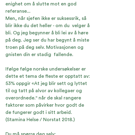
enighet om å slutte mot en god 
referanse...
Men, når sjefen ikke er suksessrik, så 
blir ikke du det heller - om du  velger å 
bli. Og jeg begynner å bli lei av å høre 
på deg. Jeg ser du har begynt å miste 
troen på deg selv. Motivasjonen og 
gnisten din er stadig  fallende.
Ifølge følge norske undersøkelser er 
dette et tema de fleste er opptatt av: 
53% oppgir «At jeg blir sett og lyttet 
til og tatt på alvor av kollegaer og 
overordnede." når de skal rangere 
faktorer som påvirker hvor godt de 
de fungerer godt i sitt arbeid. 
(
Stamina Helse / Norstat 2018
.) 
Du må spørre deg selv: