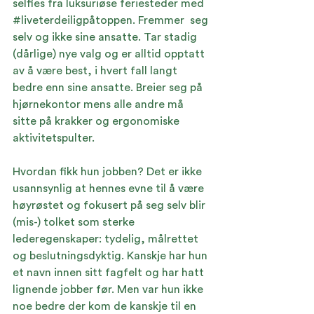
selfies fra luksuriøse feriesteder med 
#liveterdeiligpåtoppen
. Fremmer  seg 
selv og ikke sine ansatte. Tar stadig 
(dårlige) nye valg og er alltid opptatt 
av å være best, i hvert fall langt 
bedre enn sine ansatte. Breier seg på 
hjørnekontor mens alle andre må 
sitte på krakker og ergonomiske 
aktivitetspulter.
Hvordan fikk hun jobben? Det er ikke 
usannsynlig at hennes evne til å være 
høyrøstet og fokusert på seg selv blir 
(mis-) tolket som sterke 
lederegenskaper: tydelig, målrettet 
og beslutningsdyktig. Kanskje har hun 
et navn innen sitt fagfelt og har hatt 
lignende jobber før. Men var hun ikke 
noe bedre der kom de kanskje til en 