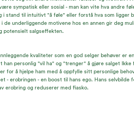
være sympatisk eller sosial - man kan vite hva andre føl
 i stand til intuitivt "å føle" eller forstå hva som ligger
t i de underliggende motivene hos en annen gir deg muli
 potensielt salgseffekten.
nnleggende kvaliteter som en god selger behøver er en 
t han personlig "vil ha" og "trenger" å gjøre salget Ikke
er for å hjelpe ham med å oppfylle sitt personlige behov
get - erobringen - en boost til hans ego. Hans selvbilde 
av erobring og reduserer med fiasko.