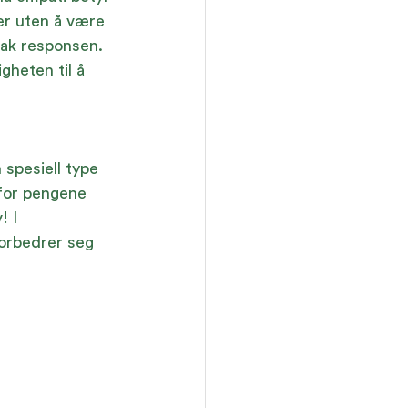
er uten å være 
 bak responsen. 
gheten til å 
spesiell type 
 for pengene 
! I 
forbedrer seg 