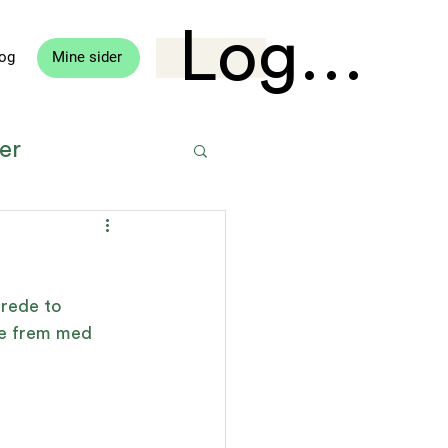
Logg in
og
Mine sider
er
tvikling
erede to 
nne frem med 