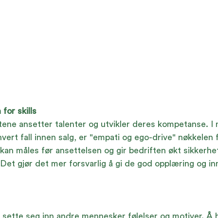
 for skills
ene ansetter talenter og utvikler deres kompetanse. I
hvert fall innen salg, er "empati og ego-drive" nøkkelen f
n måles før ansettelsen og gir bedriften økt sikkerhet
 Det gjør det mer forsvarlig å gi de god opplæring og inn
å sette seg inn andre mennesker følelser og motiver. Å 