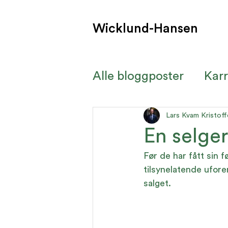
Wicklund-Hansen
Alle bloggposter
Karr
Kurs og seminar
K
Lars Kvam Kristoff
En selger
Før de har fått sin 
tilsynelatende ufore
salget.