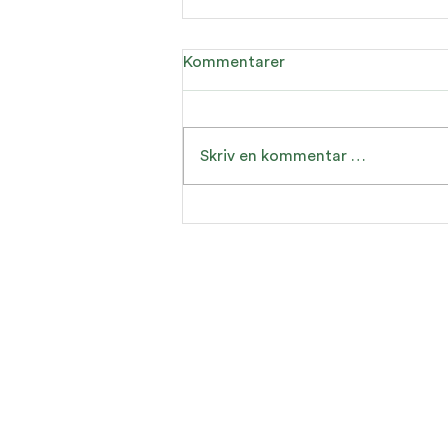
Kommentarer
Skriv en kommentar …
Den Nordiske modellen - hva
er egentlig så nordisk med
den?
Wicklund-Hansen
Kontakt oss: