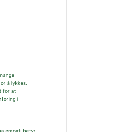
 mange 
or å lykkes. 
 for at 
føring i 
ha empati betyr 