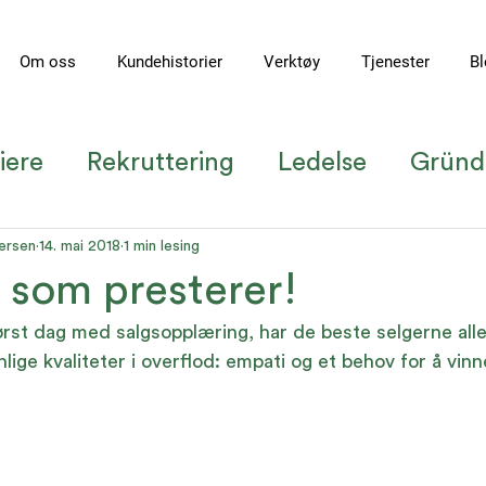
Om oss
Kundehistorier
Verktøy
Tjenester
Bl
iere
Rekruttering
Ledelse
Gründ
undecase
Ledelse i en ny tid
Teamu
ersen
14. mai 2018
1 min lesing
 som presterer!
først dag med salgsopplæring, har de beste selgerne all
nlige kvaliteter i overflod: empati og et behov for å vi