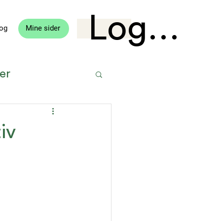
Logg in
og
Mine sider
er
tvikling
iv