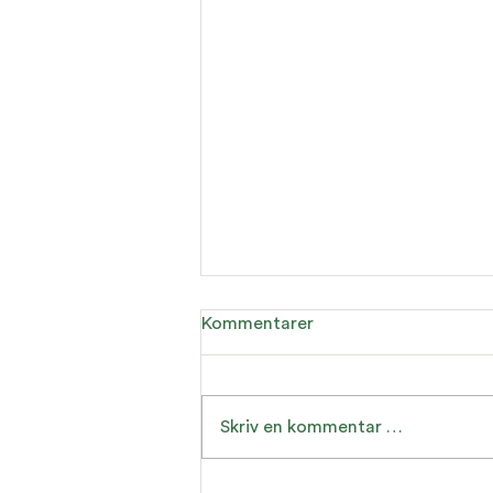
Kommentarer
Skriv en kommentar …
5 tips for omstilling og