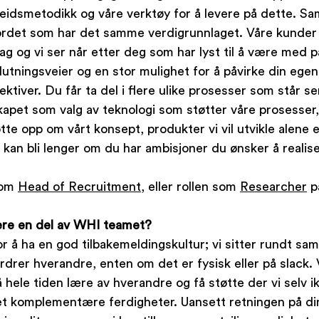
beidsmetodikk og våre verktøy for å levere på dette. Sa
 bordet som har det samme verdigrunnlaget. Våre kunder vi
g og vi ser når etter deg som har lyst til å være med p
lutningsveier og en stor mulighet for å påvirke din ege
ktiver. Du får ta del i flere ulike prosesser som står se
skapet som valg av teknologi som støtter våre prosesser, 
te opp om vårt konsept, produkter vi vil utvikle alene 
 kan bli lenger om du har ambisjoner du ønsker å realise
om 
Head of Recruitment
, eller rollen som 
Researcher
 p
ære en del av WHI teamet?
or å ha en god tilbakemeldingskultur; vi sitter rundt s
rdrer hverandre, enten om det er fysisk eller på slack. V
 hele tiden lære av hverandre og få støtte der vi selv i
det komplementære ferdigheter. Uansett retningen på di