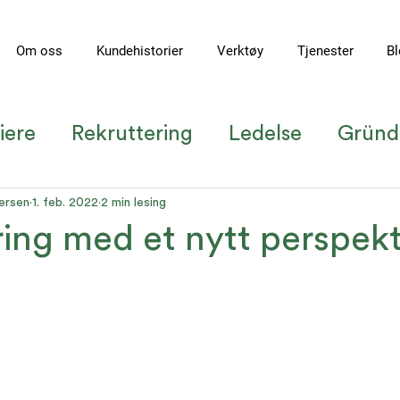
Om oss
Kundehistorier
Verktøy
Tjenester
Bl
iere
Rekruttering
Ledelse
Gründ
undecase
Ledelse i en ny tid
Teamu
ersen
1. feb. 2022
2 min lesing
ring med et nytt perspekt