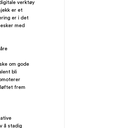
digitale verktøy 
jekk er et 
ing er i det 
nesker med 
åre 
ønske om gode 
lent bli 
romoterer 
løftet frem 
ative 
v å stadig 