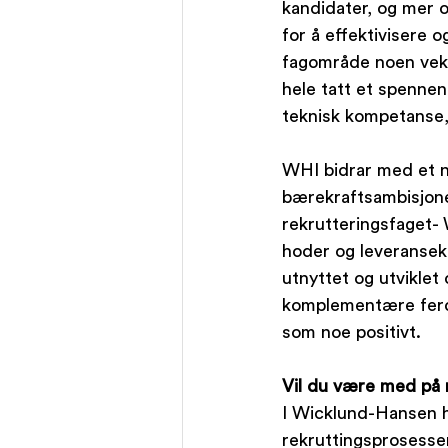
kandidater, og mer ob
for å effektivisere o
fagområde noen vekt
hele tatt et spenne
teknisk kompetanse, 
WHI bidrar med et ny
bærekraftsambisjoner
rekrutteringsfaget- 
hoder og leveransekra
utnyttet og utviklet
komplementære ferdig
som noe positivt. 
Vil du være med på 
I Wicklund-Hansen har
rekruttingsprosesser