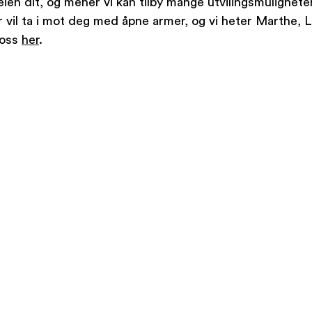
veien dit, og mener vi kan tilby mange utvilingsmulighete
er vil ta i mot deg med åpne armer, og vi heter Marthe, L
oss 
her
.