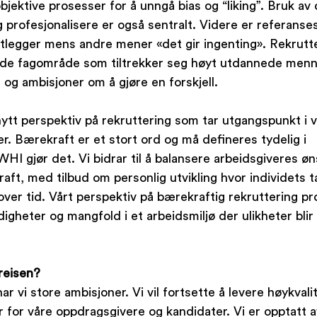
jektive prosesser for å unngå bias og “liking”. Bruk av 
g profesjonalisere er også sentralt. Videre er referanses
legger mens andre mener «det gir ingenting». Rekrutter
nde fagområde som tiltrekker seg høyt utdannede men
og ambisjoner om å gjøre en forskjell. 
tt perspektiv på rekruttering som tar utgangspunkt i v
. Bærekraft er et stort ord og må defineres tydelig i 
WHI gjør det. Vi bidrar til å balansere arbeidsgiveres 
ft, med tilbud om personlig utvikling hvor individets ta
 over tid. Vårt perspektiv på bærekraftig rekruttering p
heter og mangfold i et arbeidsmiljø der ulikheter blir 
reisen?
 vi store ambisjoner. Vi vil fortsette å levere høykvalit
 for våre oppdragsgivere og kandidater. Vi er opptatt a