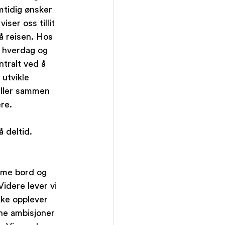
mtidig ønsker 
ser oss tillit 
å reisen. Hos 
n hverdag og 
ntralt ved å 
utvikle 
eller sammen 
re.
å deltid. 
amme bord og 
idere lever vi 
kke opplever 
ne ambisjoner 