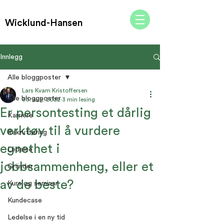
Wicklund-Hansen
Innlegg
Alle bloggposter
Lars Kvam Kristoffersen
Alle bloggposter
30. aug. 2022
3 min lesing
Er persontesting et dårlig
Karriere
verktøy til å vurdere
Rekruttering
egnethet i
Ledelse
jobbsammenheng, eller et
Gründer
av de beste?
Kurs og seminar
Kundecase
Ledelse i en ny tid