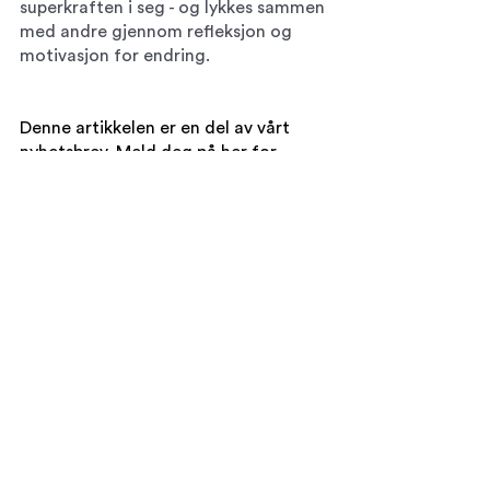
superkraften i seg - og lykkes sammen 
med andre gjennom refleksjon og 
motivasjon for endring.
Denne artikkelen er en del av vårt 
nyhetsbrev. Meld deg på 
her
 for 
seneste nytt innen ledelse, og 
organisasjonsutvikling!
Se alle
Siste innlegg