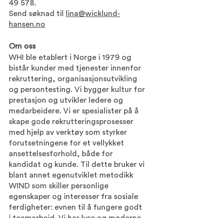
49 578. 
Send søknad til 
lina@wicklund-
hansen.no
Om oss
WHI ble etablert i Norge i 1979 og 
bistår kunder med tjenester innenfor 
rekruttering, organisasjonsutvikling 
og persontesting. Vi bygger kultur for 
prestasjon og utvikler ledere og 
medarbeidere. Vi er spesialister på å 
skape gode rekrutteringsprosesser 
med hjelp av verktøy som styrker 
forutsetningene for et vellykket 
ansettelsesforhold, både for 
kandidat og kunde. Til dette bruker vi 
blant annet egenutviklet metodikk 
WIND som skiller personlige 
egenskaper og interesser fra sosiale 
ferdigheter: evnen til å fungere godt 