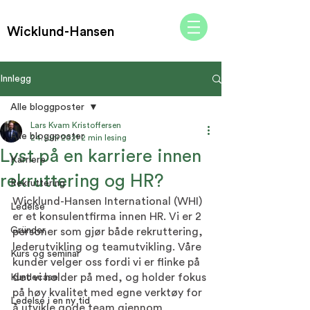
Wicklund-Hansen
Innlegg
Alle bloggposter
Lars Kvam Kristoffersen
Alle bloggposter
24. juni 2021
2 min lesing
Lyst på en karriere innen
Karriere
rekruttering og HR?
Rekruttering
Wicklund-Hansen International (WHI) 
Ledelse
er et konsulentfirma innen HR. Vi er 2 
Gründer
personer som gjør både rekruttering, 
lederutvikling og teamutvikling. Våre 
Kurs og seminar
kunder velger oss fordi vi er flinke på 
det vi holder på med, og holder fokus 
Kundecase
på høy kvalitet med egne verktøy for 
Ledelse i en ny tid
å utvikle gode team gjennom 