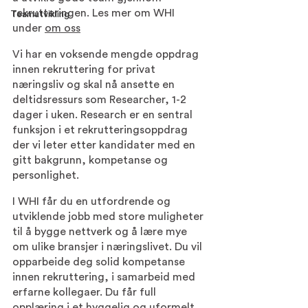
rekrutteringen. Les mer om WHI 
Teamutvikling
under 
om oss
Vi har en voksende mengde oppdrag 
innen rekruttering for privat 
næringsliv og skal nå ansette en 
deltidsressurs som Researcher, 1-2 
dager i uken. Research er en sentral 
funksjon i et rekrutteringsoppdrag 
der vi leter etter kandidater med en 
gitt bakgrunn, kompetanse og 
personlighet.
I WHI får du en utfordrende og 
utviklende jobb med store muligheter 
til å bygge nettverk og å lære mye 
om ulike bransjer i næringslivet. Du vil 
opparbeide deg solid kompetanse 
innen rekruttering, i samarbeid med 
erfarne kollegaer. Du får full 
opplæring i et hyggelig og uformelt 