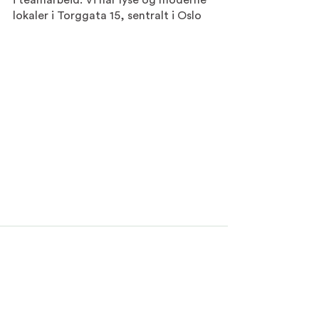
i teamarbeid. Vi har lyse og moderne 
lokaler i Torggata 15, sentralt i Oslo