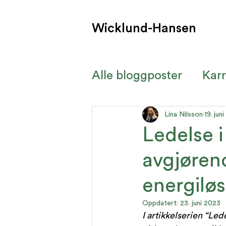
Wicklund-Hansen
Alle bloggposter
Karr
Kurs og seminar
K
Lina Nilsson
19. jun
Ledelse i
avgjøren
energilø
Oppdatert:
23. juni 2023
I artikkelserien “Led