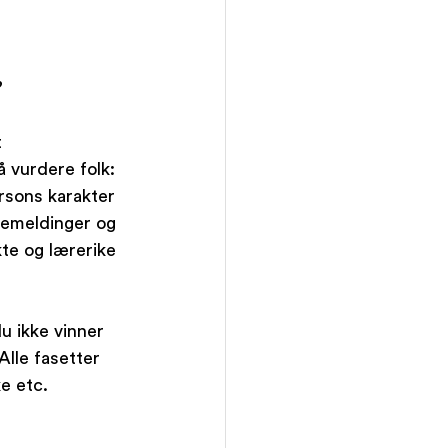
 
å vurdere folk: 
ersons karakter 
kemeldinger og 
kte og lærerike 
u ikke vinner 
lle fasetter 
e etc.