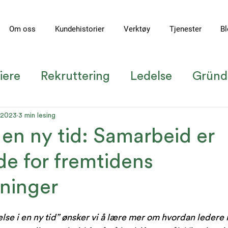
Om oss
Kundehistorier
Verktøy
Tjenester
Bl
iere
Rekruttering
Ledelse
Gründ
undecase
Ledelse i en ny tid
Teamu
i 2023
3 min lesing
 en ny tid: Samarbeid er
de for fremtidens
sninger
else i en ny tid” ønsker vi å lære mer om hvordan ledere 