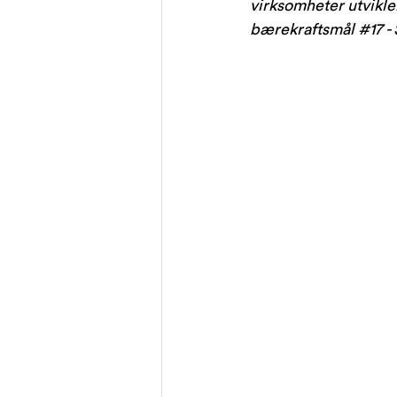
virksomheter utvikler
bærekraftsmål 
#17
 -