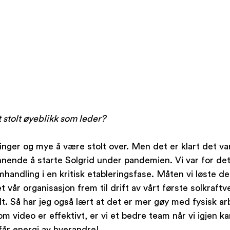
t stolt øyeblikk som leder?
nger og mye å være stolt over. Men det er klart det va
nende å starte Solgrid under pandemien. Vi var for de
samhandling i en kritisk etableringsfase. Måten vi løste de
 vår organisasjon frem til drift av vårt første solkraftver
t. Så har jeg også lært at det er mer gøy med fysisk a
m video er effektivt, er vi et bedre team når vi igjen ka
får energi av hverandre!