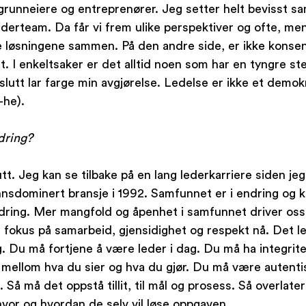
 grunneiere og entreprenører. Jeg setter helt bevisst 
lederteam. Da får vi frem ulike perspektiver og ofte, men i
e løsningene sammen. På den andre side, er ikke konse
et. I enkeltsaker er det alltid noen som har en tyngre 
slutt lar farge min avgjørelse. Ledelse er ikke et demokra
-he).
ndring?
tt. Jeg kan se tilbake på en lang lederkarriere siden je
annsdominert bransje i 1992. Samfunnet er i endring og kr
ndring. Mer mangfold og åpenhet i samfunnet driver oss
 fokus på samarbeid, gjensidighet og respekt nå. Det l
g. Du må fortjene å være leder i dag. Du må ha integritet
ellom hva du sier og hva du gjør. Du må være autentis
 Så må det oppstå tillit, til mål og prosess. Så overlater 
 hvor og hvordan de selv vil løse oppgaven.