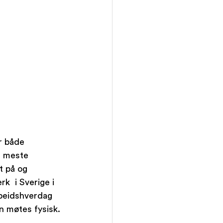
r både 
t meste 
t på og 
k  i Sverige i 
rbeidshverdag 
n møtes fysisk. 