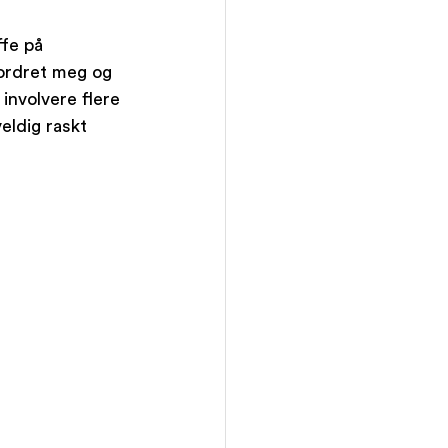
ffe på 
fordret meg og 
involvere flere 
eldig raskt 