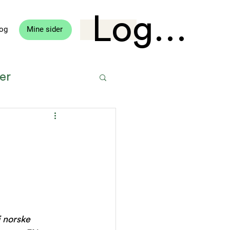
Logg in
og
Mine sider
er
tvikling
i norske 