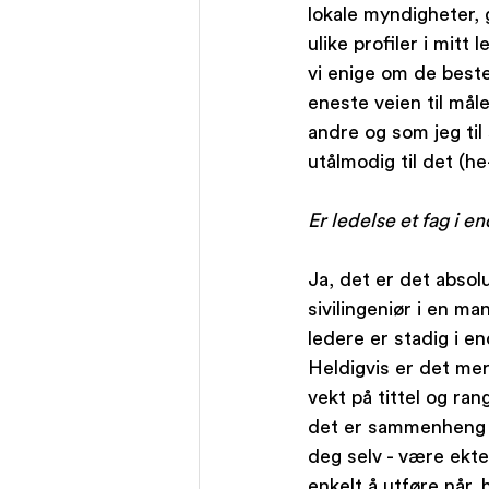
lokale myndigheter,
ulike profiler i mitt 
vi enige om de best
eneste veien til mål
andre og som jeg til 
utålmodig til det (he
Er ledelse et fag i e
Ja, det er det absolu
sivilingeniør i en m
ledere er stadig i e
Heldigvis er det mer
vekt på tittel og ran
det er sammenheng m
deg selv - være ekte.
enkelt å utføre når,