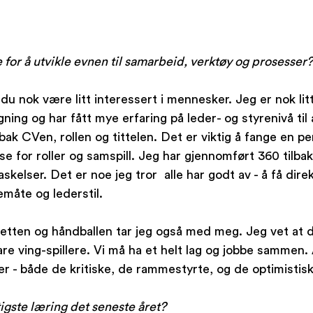
for å utvikle evnen til samarbeid, verktøy og prosesser?
du nok være litt interessert i mennesker. Jeg er nok litt
ing og har fått mye erfaring på leder- og styrenivå til 
bak CVen, rollen og tittelen. Det er viktig å fange en p
se for roller og samspill. Jeg har gjennomført 360 tilba
kelser. Det er noe jeg tror  alle har godt av - å få dire
emåte og lederstil.
etten og håndballen tar jeg også med meg. Jeg vet at d
 ving-spillere. Vi må ha et helt lag og jobbe sammen. A
r - både de kritiske, de rammestyrte, og de optimistisk
tigste læring det seneste året?