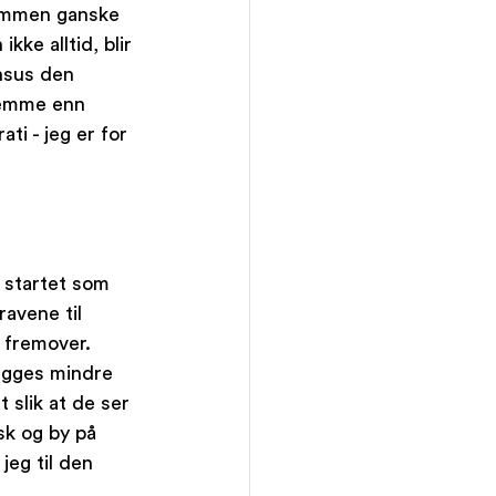
sammen ganske 
kke alltid, blir 
nsus den 
stemme enn 
ti - jeg er for 
g startet som 
avene til 
 fremover. 
egges mindre 
 slik at de ser 
k og by på 
jeg til den 