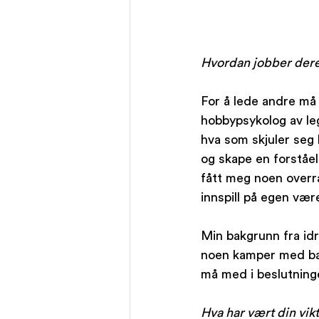
Hvordan jobber dere 
For å lede andre må 
hobbypsykolog av legn
hva som skjuler seg 
og skape en forståel
fått meg noen overras
innspill på egen vær
Min bakgrunn fra idr
noen kamper med bare
må med i beslutninge
Hva har vært din vik